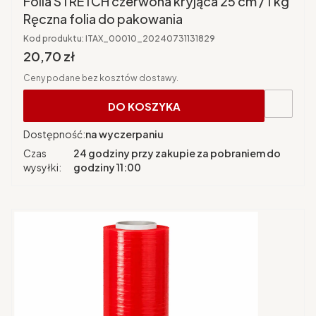
Folia STRETCH czerwona kryjąca 25 cm / 1 kg
Ręczna folia do pakowania
Kod produktu:
ITAX_00010_20240731131829
Cena brutto
20,70 zł
Ceny podane bez kosztów dostawy.
DO KOSZYKA
Dostępność:
na wyczerpaniu
Czas
24 godziny przy zakupie za pobraniem do
wysyłki:
godziny 11:00