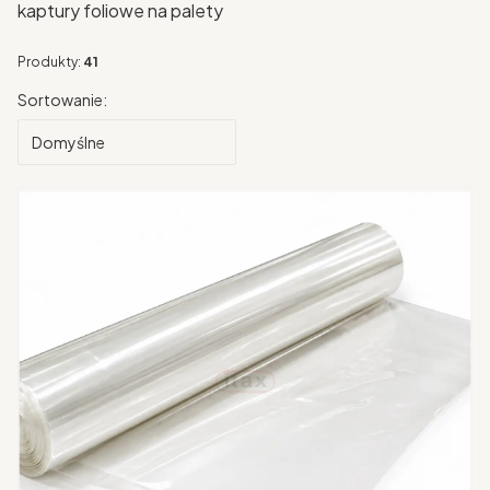
kaptury foliowe na palety
Produkty:
41
Lista produktów
Sortowanie:
Domyślne