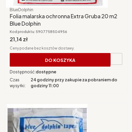
Producent
BlueDolphin
Folia malarska ochronna Extra Gruba 20 m2
Blue Dolphin
Kod produktu:
5907758504956
Cena brutto
21,14 zł
Ceny podane bez kosztów dostawy.
DO KOSZYKA
Dostępność:
dostępne
Czas
24 godziny przy zakupie za pobraniem do
wysyłki:
godziny 11:00