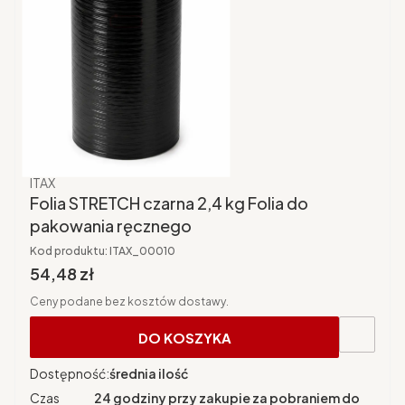
Producent
ITAX
Folia STRETCH czarna 2,4 kg Folia do
pakowania ręcznego
Kod produktu:
ITAX_00010
Cena brutto
54,48 zł
Ceny podane bez kosztów dostawy.
DO KOSZYKA
Dostępność:
średnia ilość
Czas
24 godziny przy zakupie za pobraniem do