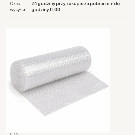
Czas
24 godziny przy zakupie za pobraniem do
wysyłki:
godziny 11:00
Producent
ITAX