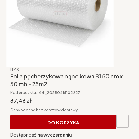
Producent
ITAX
Folia pęcherzykowa bąbelkowa B1 50 cm x
50 mb - 25m2
Kod produktu:
144_20250415102227
Cena brutto
37,46 zł
Ceny podane bez kosztów dostawy.
DO KOSZYKA
Dostępność:
na wyczerpaniu