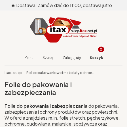
🔥 Dostawa: Zamów dziś do 11:00, dostawa jutro
Produkty w koszy
Otwórz wyszukiwarkę
Menu
Szukaj
Zaloguj się
Koszyk
End of main navigation
itax-sklep
Folie opakowaniowe i materiały ochronne
Folie do pakowania i
zabezpieczania
Folie do pakowania i zabezpieczania
do pakowania,
zabezpieczania i ochrony produktów oraz powierzchni.
W ofercie znajdziesz m.in. folie stretch, pęcherzykowe,
ochronne, budowlane, malarskie, spożywcze oraz