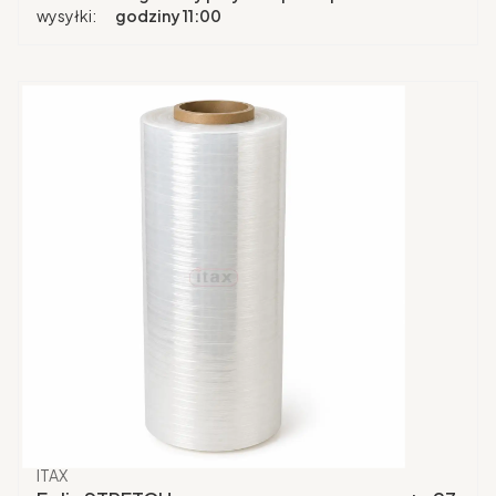
wysyłki:
godziny 11:00
Producent
ITAX