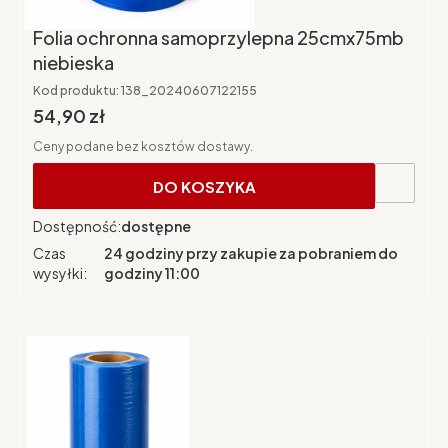
Folia ochronna samoprzylepna 25cmx75mb
niebieska
Kod produktu:
138_20240607122155
Cena brutto
54,90 zł
Ceny podane bez kosztów dostawy.
DO KOSZYKA
Dostępność:
dostępne
Czas
24 godziny przy zakupie za pobraniem do
wysyłki:
godziny 11:00