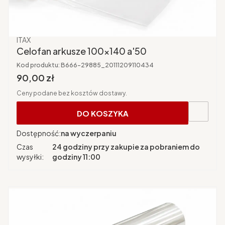
Producent
ITAX
Celofan arkusze 100x140 a'50
Kod produktu:
B666-29885_20111209110434
Cena brutto
90,00 zł
Ceny podane bez kosztów dostawy.
DO KOSZYKA
Dostępność:
na wyczerpaniu
Czas
24 godziny przy zakupie za pobraniem do
wysyłki:
godziny 11:00