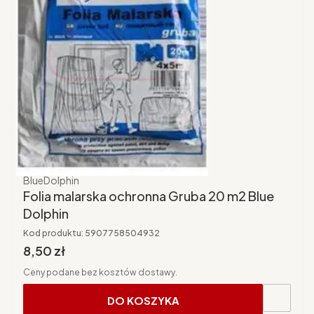
Producent
BlueDolphin
Folia malarska ochronna Gruba 20 m2 Blue
Dolphin
Kod produktu:
5907758504932
Cena brutto
8,50 zł
Ceny podane bez kosztów dostawy.
DO KOSZYKA