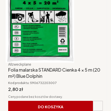
Producent
Allzweckplane
Folia malarska STANDARD Cienka 4 × 5 m (20
m²) Blue Dolphin
Kod produktu:
5906732203007
Cena brutto
2,80 zł
Ceny podane bez kosztów dostawy.
DO KOSZYKA