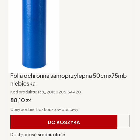
Folia ochronna samoprzylepna 50cmx75mb
niebieska
Kod produktu:
138_20150205134420
Cena brutto
88,10 zł
Ceny podane bez kosztów dostawy.
DO KOSZYKA
Dostępność:
średnia ilość