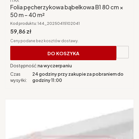
ITAX
Folia pęcherzykowa bąbelkowa B1 80 cm ×
50 m – 40 m²
Kod produktu:
144_20250415102041
Cena brutto
59,86 zł
Ceny podane bez kosztów dostawy.
DO KOSZYKA
Dostępność:
na wyczerpaniu
Czas
24 godziny przy zakupie za pobraniem do
wysyłki:
godziny 11:00