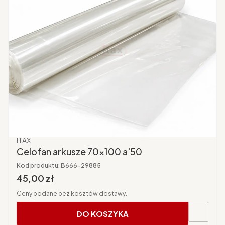
Producent
ITAX
Celofan arkusze 70x100 a'50
Kod produktu:
B666-29885
Cena brutto
45,00 zł
Ceny podane bez kosztów dostawy.
DO KOSZYKA