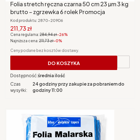
Folia stretch ręczna czarna 50 cm 23 µm 3 kg
brutto – zgrzewka 6 rolek Promocja
Kod produktu:
2870-209D6
Cena promocyjna brutto
211,73 zł
Cena regularna:
284,94 zł
-26%
Najniższa cena:
211,73 zł
-0%
Ceny podane bez kosztów dostawy.
DO KOSZYKA
Dostępność:
średnia ilość
Czas
24 godziny przy zakupie za pobraniem do
wysyłki:
godziny 11:00