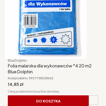
Producent
BlueDolphin
Folia malarska dla wykonawców *4 20 m2
Blue Dolphin
Kod produktu:
5907758528662
Cena brutto
14,85 zł
Ceny podane bez kosztów dostawy.
DO KOSZYKA