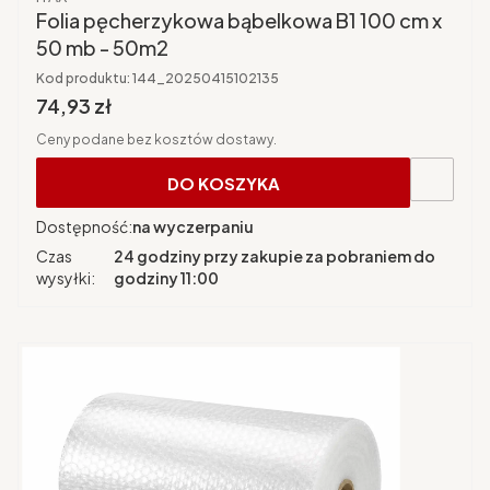
Folia pęcherzykowa bąbelkowa B1 100 cm x
50 mb - 50m2
Kod produktu:
144_20250415102135
Cena brutto
74,93 zł
Ceny podane bez kosztów dostawy.
DO KOSZYKA
Dostępność:
na wyczerpaniu
Czas
24 godziny przy zakupie za pobraniem do
wysyłki:
godziny 11:00