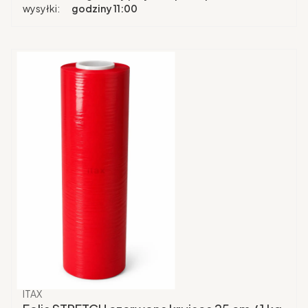
wysyłki:
godziny 11:00
Producent
ITAX