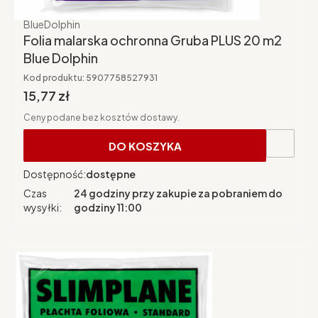
Producent
BlueDolphin
Folia malarska ochronna Gruba PLUS 20 m2
Blue Dolphin
Kod produktu:
5907758527931
Cena brutto
15,77 zł
Ceny podane bez kosztów dostawy.
DO KOSZYKA
Dostępność:
dostępne
Czas
24 godziny przy zakupie za pobraniem do
wysyłki:
godziny 11:00