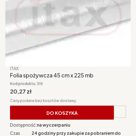
Producent
ITAX
Folia spożywcza 45 cm x 225 mb
Kod produktu:
315
Cena brutto
20,27 zł
Ceny podane bez kosztów dostawy.
DO KOSZYKA
Dostępność:
na wyczerpaniu
Czas
24 godziny przy zakupie za pobraniem do