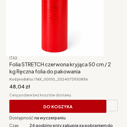
Producent
ITAX
Folia STRETCH czerwona kryjąca 50 cm / 2
kg Ręczna folia do pakowania
Kod produktu:
ITAX_00010_20240731130856
Cena brutto
48,04 zł
Ceny podane bez kosztów dostawy.
DO KOSZYKA
Dostępność:
na wyczerpaniu
Czas
24 godziny przy zakupie za pobraniem do