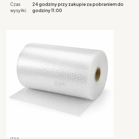
Czas
24 godziny przy zakupie za pobraniem do
wysyłki:
godziny 11:00
Producent