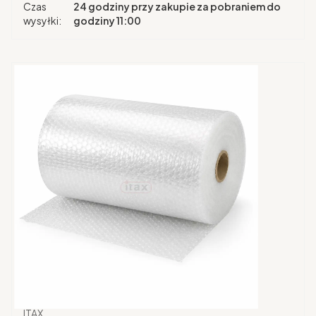
Czas
24 godziny przy zakupie za pobraniem do
wysyłki:
godziny 11:00
Producent
ITAX