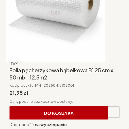
Producent
ITAX
Folia pęcherzykowa bąbelkowa B1 25 cm x
50 mb - 12,5m2
Kod produktu:
144_20250415102001
Cena brutto
21,95 zł
Ceny podane bez kosztów dostawy.
DO KOSZYKA
Dostępność:
na wyczerpaniu