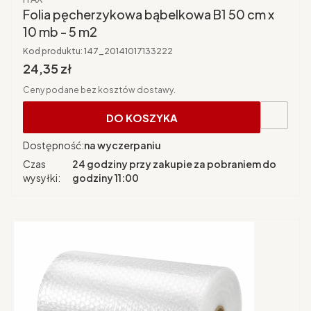
Folia pęcherzykowa bąbelkowa B1 50 cm x
10 mb - 5 m2
Kod produktu:
147_20141017133222
Cena brutto
24,35 zł
Ceny podane bez kosztów dostawy.
DO KOSZYKA
Dostępność:
na wyczerpaniu
Czas
24 godziny przy zakupie za pobraniem do
wysyłki:
godziny 11:00