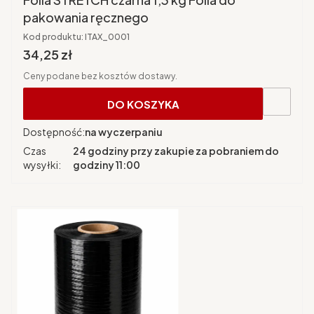
pakowania ręcznego
Kod produktu:
ITAX_0001
Cena brutto
34,25 zł
Ceny podane bez kosztów dostawy.
DO KOSZYKA
Dostępność:
na wyczerpaniu
Czas
24 godziny przy zakupie za pobraniem do
wysyłki:
godziny 11:00