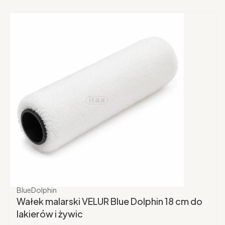
Producent
BlueDolphin
Wałek malarski VELUR Blue Dolphin 18 cm do
lakierów i żywic