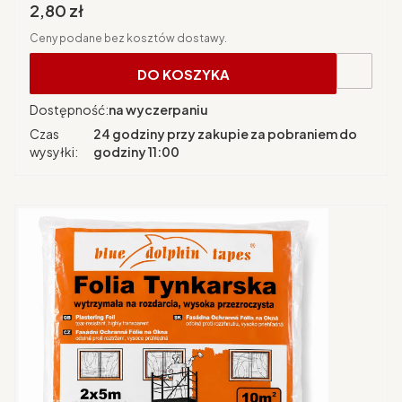
Cena brutto
2,80 zł
Ceny podane bez kosztów dostawy.
DO KOSZYKA
Dostępność:
na wyczerpaniu
Czas
24 godziny przy zakupie za pobraniem do
wysyłki:
godziny 11:00