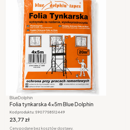
Producent
BlueDolphin
Folia tynkarska 4x5m Blue Dolphin
Kod produktu:
5907758512449
Cena brutto
23,77 zł
Ceny podane bez kosztów dostawy.