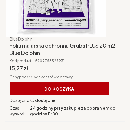
Producent
BlueDolphin
Folia malarska ochronna Gruba PLUS 20 m2
Blue Dolphin
Kod produktu:
5907758527931
Cena brutto
15,77 zł
Ceny podane bez kosztów dostawy.
DO KOSZYKA
Dostępność:
dostępne
Czas
24 godziny przy zakupie za pobraniem do
wysyłki:
godziny 11:00