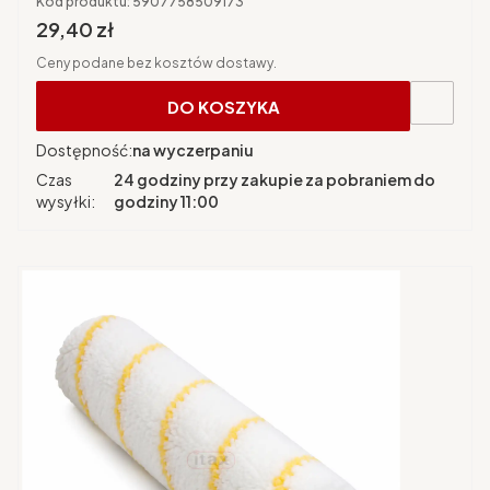
Kod produktu:
5907758509173
Cena brutto
29,40 zł
Ceny podane bez kosztów dostawy.
DO KOSZYKA
Dostępność:
na wyczerpaniu
Czas
24 godziny przy zakupie za pobraniem do
wysyłki:
godziny 11:00