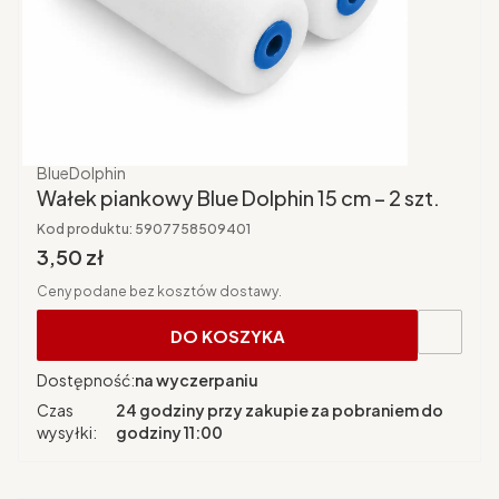
Producent
BlueDolphin
Wałek piankowy Blue Dolphin 15 cm – 2 szt.
Kod produktu:
5907758509401
Cena brutto
3,50 zł
Ceny podane bez kosztów dostawy.
DO KOSZYKA
Dostępność:
na wyczerpaniu
Czas
24 godziny przy zakupie za pobraniem do
wysyłki:
godziny 11:00