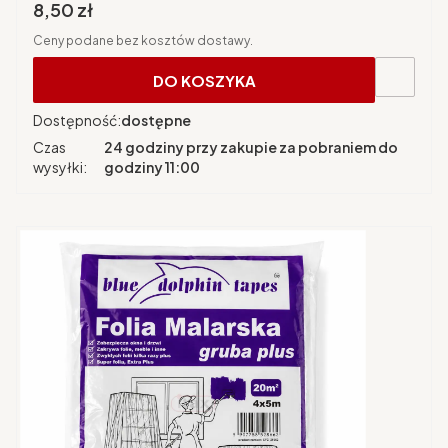
Cena brutto
8,50 zł
Ceny podane bez kosztów dostawy.
DO KOSZYKA
Dostępność:
dostępne
Czas
24 godziny przy zakupie za pobraniem do
wysyłki:
godziny 11:00