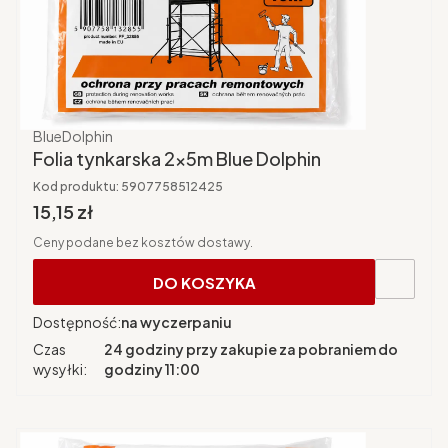
Producent
BlueDolphin
Folia tynkarska 2x5m Blue Dolphin
Kod produktu:
5907758512425
Cena brutto
15,15 zł
Ceny podane bez kosztów dostawy.
DO KOSZYKA
Dostępność:
na wyczerpaniu
Czas
24 godziny przy zakupie za pobraniem do
wysyłki:
godziny 11:00