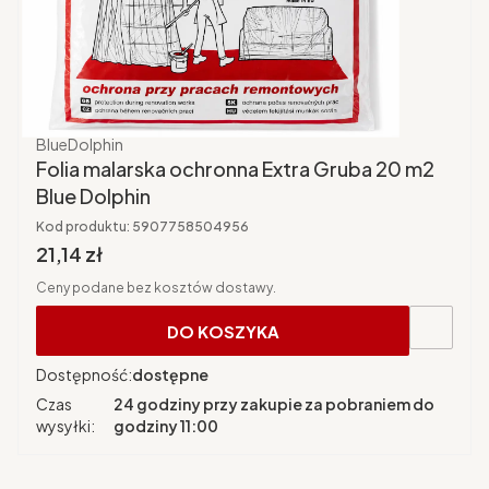
Producent
BlueDolphin
Folia malarska ochronna Extra Gruba 20 m2
Blue Dolphin
Kod produktu:
5907758504956
Cena brutto
21,14 zł
Ceny podane bez kosztów dostawy.
DO KOSZYKA
Dostępność:
dostępne
Czas
24 godziny przy zakupie za pobraniem do
wysyłki:
godziny 11:00