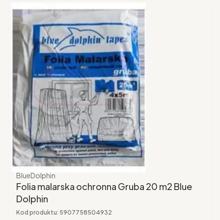
Producent
BlueDolphin
Folia malarska ochronna Gruba 20 m2 Blue
Dolphin
Kod produktu:
5907758504932