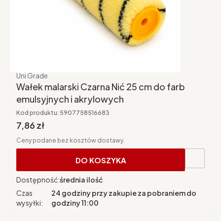
Producent
Uni Grade
Wałek malarski Czarna Nić 25 cm do farb
emulsyjnych i akrylowych
Kod produktu:
5907758516683
Cena brutto
7,86 zł
Ceny podane bez kosztów dostawy.
DO KOSZYKA
Dostępność:
średnia ilość
Czas
24 godziny przy zakupie za pobraniem do
wysyłki:
godziny 11:00