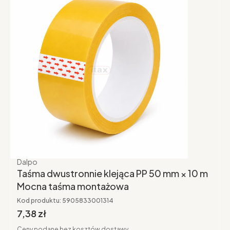
Producent
Dalpo
Taśma dwustronnie klejąca PP 50 mm × 10 m
Mocna taśma montażowa
Kod produktu:
5905833001314
Cena brutto
7,38 zł
Ceny podane bez kosztów dostawy.