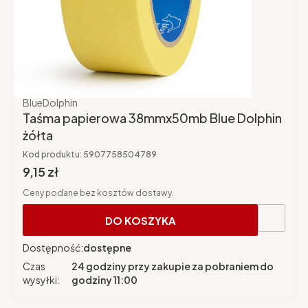
Producent
BlueDolphin
Taśma papierowa 38mmx50mb Blue Dolphin
żółta
Kod produktu:
5907758504789
Cena brutto
9,15 zł
Ceny podane bez kosztów dostawy.
DO KOSZYKA
Dostępność:
dostępne
Czas
24 godziny przy zakupie za pobraniem do
wysyłki:
godziny 11:00