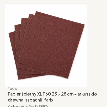
Producent
Tools
Papier ścierny XL P60 23 × 28 cm – arkusz do
drewna, szpachli i farb
Kod produktu:
D64F-295FD