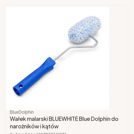
Producent
BlueDolphin
Wałek malarski BLUEWHITE Blue Dolphin do
narożników i kątów