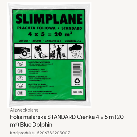
Producent
Allzweckplane
Folia malarska STANDARD Cienka 4 × 5 m (20
m²) Blue Dolphin
Kod produktu:
5906732203007