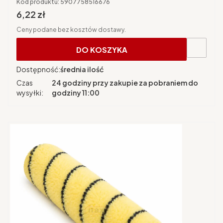
Kod produktu:
5907758516676
Cena brutto
6,22 zł
Ceny podane bez kosztów dostawy.
DO KOSZYKA
Dostępność:
średnia ilość
Czas
24 godziny przy zakupie za pobraniem do
wysyłki:
godziny 11:00