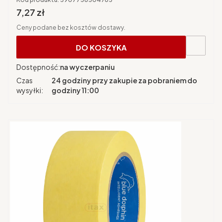
Cena brutto
7,27 zł
Ceny podane bez kosztów dostawy.
DO KOSZYKA
Dostępność:
na wyczerpaniu
Czas
24 godziny przy zakupie za pobraniem do
wysyłki:
godziny 11:00