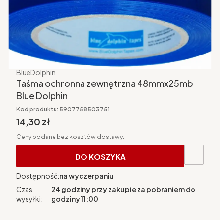
Producent
BlueDolphin
Taśma ochronna zewnętrzna 48mmx25mb
Blue Dolphin
Kod produktu:
5907758503751
Cena brutto
14,30 zł
Ceny podane bez kosztów dostawy.
DO KOSZYKA
Dostępność:
na wyczerpaniu
Czas
24 godziny przy zakupie za pobraniem do
wysyłki:
godziny 11:00