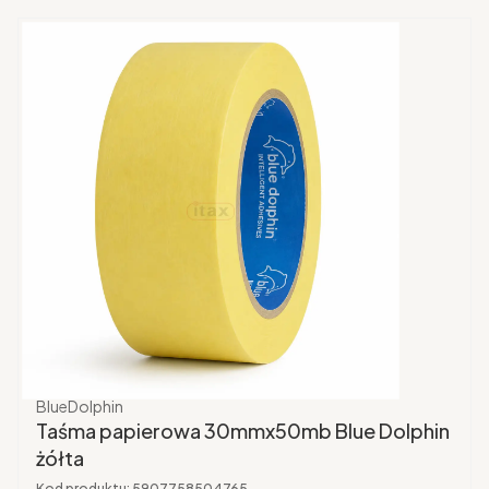
Producent
BlueDolphin
Taśma papierowa 30mmx50mb Blue Dolphin
żółta
Kod produktu:
5907758504765