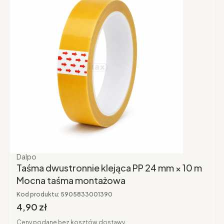
Producent
Dalpo
Taśma dwustronnie klejąca PP 24 mm × 10 m
Mocna taśma montażowa
Kod produktu:
5905833001390
Cena brutto
4,90 zł
Ceny podane bez kosztów dostawy.