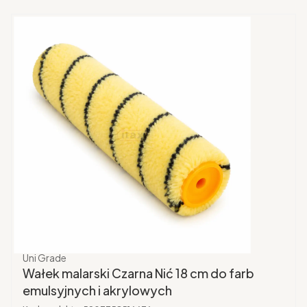
Producent
Uni Grade
Wałek malarski Czarna Nić 18 cm do farb
emulsyjnych i akrylowych