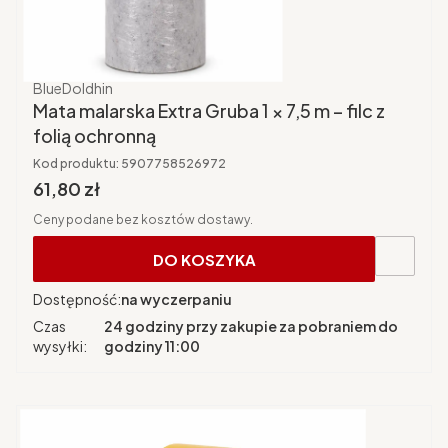
Producent
BlueDoldhin
Mata malarska Extra Gruba 1 × 7,5 m – filc z
folią ochronną
Kod produktu:
5907758526972
Cena brutto
61,80 zł
Ceny podane bez kosztów dostawy.
DO KOSZYKA
Dostępność:
na wyczerpaniu
Czas
24 godziny przy zakupie za pobraniem do
wysyłki:
godziny 11:00