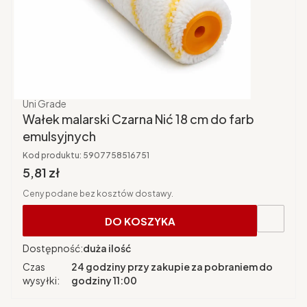
Producent
Uni Grade
Wałek malarski Czarna Nić 18 cm do farb
emulsyjnych
Kod produktu:
5907758516751
Cena brutto
5,81 zł
Ceny podane bez kosztów dostawy.
DO KOSZYKA
Dostępność:
duża ilość
Czas
24 godziny przy zakupie za pobraniem do
wysyłki:
godziny 11:00