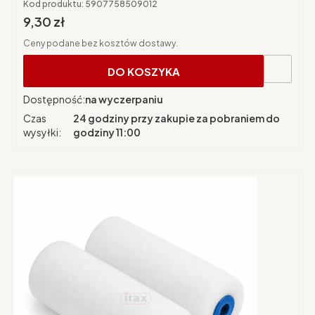
Kod produktu:
5907758509012
Cena brutto
9,30 zł
Ceny podane bez kosztów dostawy.
DO KOSZYKA
Dostępność:
na wyczerpaniu
Czas
24 godziny przy zakupie za pobraniem do
wysyłki:
godziny 11:00