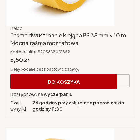
Producent
Dalpo
Taśma dwustronnie klejąca PP 38 mm × 10 m
Mocna taśma montażowa
Kod produktu:
5905833001352
Cena brutto
6,50 zł
Ceny podane bez kosztów dostawy.
DO KOSZYKA
Dostępność:
na wyczerpaniu
Czas
24 godziny przy zakupie za pobraniem do
wysyłki:
godziny 11:00