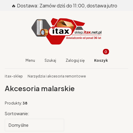
🔥 Dostawa: Zamów dziś do 11:00, dostawa jutro
Produkty w koszy
Otwórz wyszukiwarkę
Menu
Szukaj
Zaloguj się
Koszyk
End of main navigation
itax-sklep
Narzędzia i akcesoria remontowe
Akcesoria malarskie
Produkty:
38
Lista produktów
Sortowanie:
Domyślne