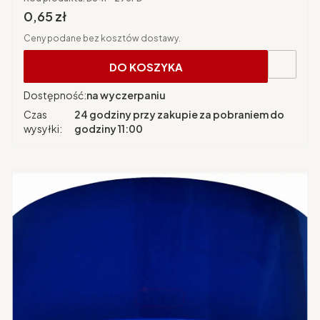
Cena brutto
0,65 zł
Ceny podane bez kosztów dostawy.
DO KOSZYKA
Dostępność:
na wyczerpaniu
Czas
24 godziny przy zakupie za pobraniem do
wysyłki:
godziny 11:00