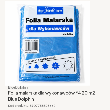
Producent
BlueDolphin
Folia malarska dla wykonawców *4 20 m2
Blue Dolphin
Kod produktu:
5907758528662