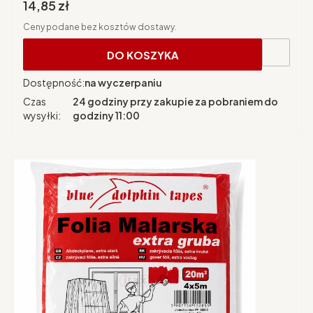
Cena brutto
14,85 zł
Ceny podane bez kosztów dostawy.
DO KOSZYKA
Dostępność:
na wyczerpaniu
Czas
24 godziny przy zakupie za pobraniem do
wysyłki:
godziny 11:00