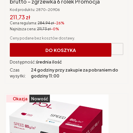
brutto – zgrzewka 6 rolek Promocja
Kod produktu:
2870-209D6
Cena promocyjna brutto
211,73 zł
Cena regularna:
284,94 zł
-26%
Najniższa cena:
211,73 zł
-0%
Ceny podane bez kosztów dostawy.
DO KOSZYKA
Dostępność:
średnia ilość
Czas
24 godziny przy zakupie za pobraniem do
wysyłki:
godziny 11:00
Okazja
Nowość