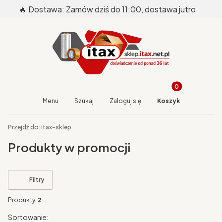
🔥 Dostawa: Zamów dziś do 11:00, dostawa jutro
Produkty w koszy
Otwórz wyszukiwarkę
Menu
Szukaj
Zaloguj się
Koszyk
End of main navigation
Przejdź do:
itax-sklep
Produkty w promocji
Filtry
Produkty:
2
Lista produktów
Sortowanie: