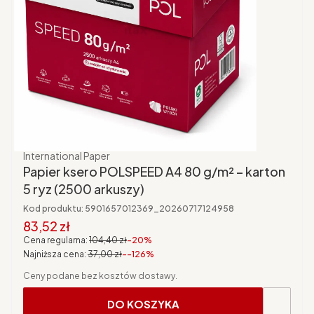
Producent
International Paper
Papier ksero POLSPEED A4 80 g/m² – karton
5 ryz (2500 arkuszy)
Kod produktu:
5901657012369_20260717124958
Cena promocyjna brutto
83,52 zł
Cena regularna:
104,40 zł
-20%
Najniższa cena:
37,00 zł
--126%
Ceny podane bez kosztów dostawy.
DO KOSZYKA