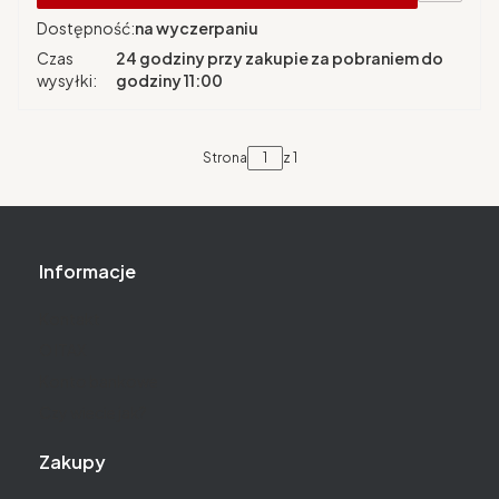
Dostępność:
na wyczerpaniu
Czas
24 godziny przy zakupie za pobraniem do
wysyłki:
godziny 11:00
Strona
z 1
Linki w stopce
Informacje
Kontakt
O ITAX
Konto bankowe
Czy wiecie jak?
Zakupy