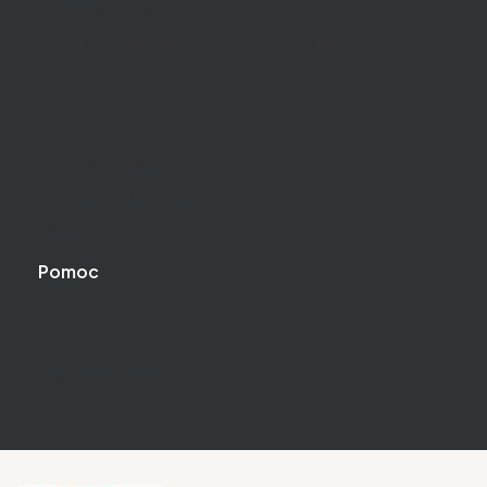
Regulamin sklepu
Protokół reklamacyjny - druk do pobrania
Protokół reklamacyjny
Dostawa
Szybki zwrot
Polityka prywatności
Program lojalnościowy
Rabaty
Pomoc
Pomoc
Kontakt
Rekomendowane strony