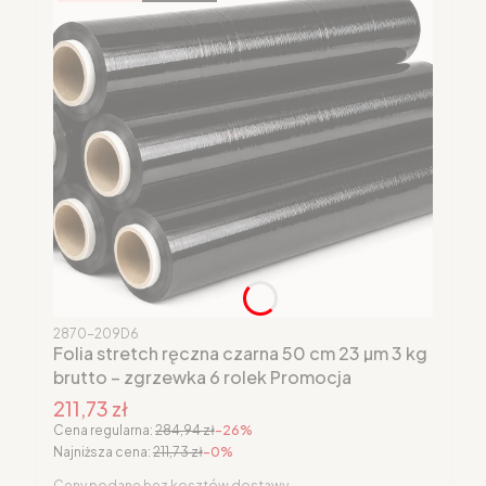
Kod produktu
2870-209D6
Folia stretch ręczna czarna 50 cm 23 µm 3 kg
brutto – zgrzewka 6 rolek Promocja
Cena promocyjna brutto
211,73 zł
Cena regularna:
284,94 zł
-26%
Najniższa cena:
211,73 zł
-0%
Ceny podane bez kosztów dostawy.