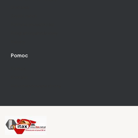
Dostawa
Szybki zwrot
Polityka prywatności
Program lojalnościowy
Rabaty
Pomoc
Pomoc
Kontakt
Rekomendowane strony