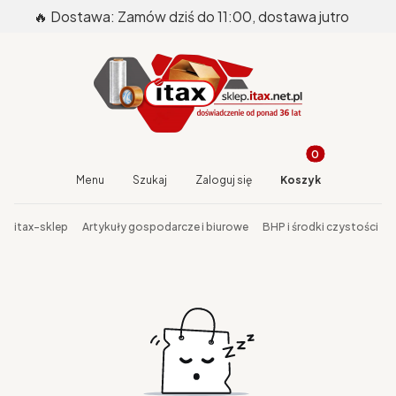
🔥 Dostawa: Zamów dziś do 11:00, dostawa jutro
Produkty w koszy
Otwórz wyszukiwarkę
Menu
Szukaj
Zaloguj się
Koszyk
End of main navigation
itax-sklep
Artykuły gospodarcze i biurowe
BHP i środki czystości